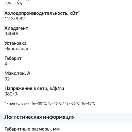
-25…-35
Холодопроизводительность, кВт*
12.3/9.82
Хладагент
R404A
Установка
Напольная
Габарит
4
Макс.ток, А
32
Напряжение в сети, в/ф/гц
380/3~
* - при условии: Te=-30ºC, To=45ºC / Te=-35ºC, To=45ºC
Логистическая информация
Габаритные размеры, мм