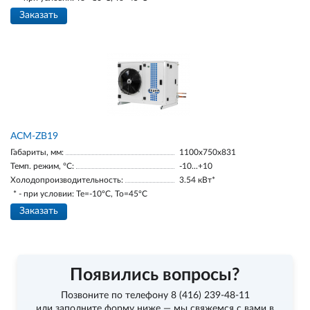
Заказать
ACM-ZB19
Габариты, мм:
1100х750х831
Темп. режим, °С:
-10...+10
Холодопроизводительность:
3.54 кВт*
* - при условии: Te=-10ºC, To=45ºC
Заказать
Появились вопросы?
Позвоните по телефону
8 (416) 239-48-11
или заполните форму ниже — мы свяжемся с вами в