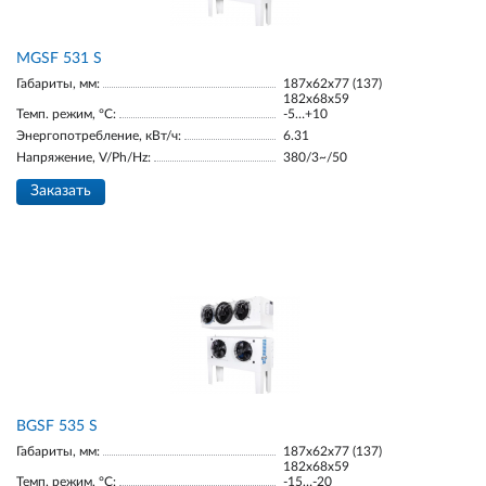
МGSF 531 S
Габариты, мм:
187х62х77 (137)
182х68х59
Темп. режим, °С:
-5…+10
Энергопотребление, кВт/ч:
6.31
Напряжение, V/Ph/Hz:
380/3~/50
Заказать
BGSF 535 S
Габариты, мм:
187х62х77 (137)
182х68х59
Темп. режим, °С:
-15…-20