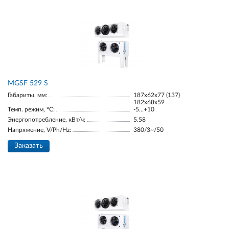
МGSF 529 S
Габариты, мм:
187х62х77 (137)
182х68х59
Темп. режим, °С:
-5…+10
Энергопотребление, кВт/ч:
5.58
Напряжение, V/Ph/Hz:
380/3~/50
Заказать