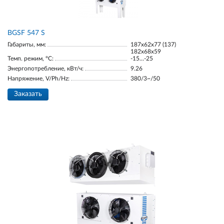
BGSF 547 S
Габариты, мм:
187х62х77 (137)
182х68х59
Темп. режим, °С:
-15…-25
Энергопотребление, кВт/ч:
9.26
Напряжение, V/Ph/Hz:
380/3~/50
Заказать