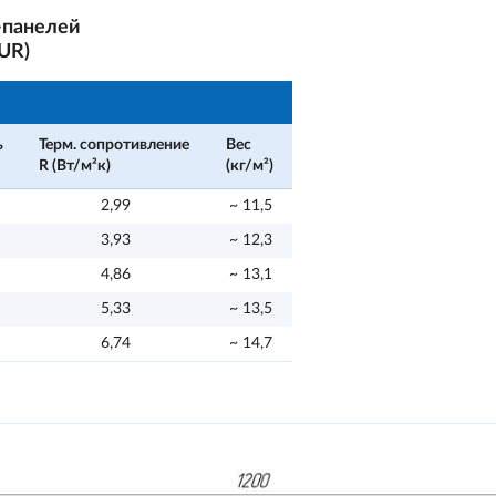
-панелей
UR)
ь
Терм. сопротивление
Вес
R (Вт/м²к)
(кг/м²)
2,99
~ 11,5
3,93
~ 12,3
4,86
~ 13,1
5,33
~ 13,5
6,74
~ 14,7