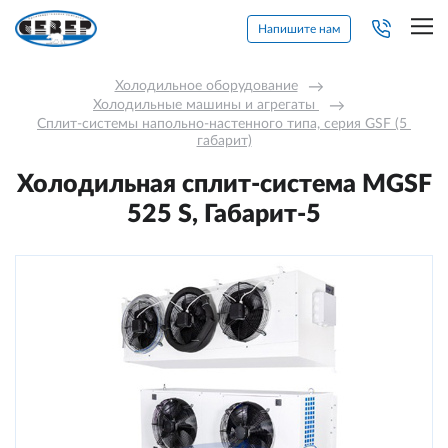
Напишите нам
Холодильное оборудование
→
Холодильные машины и агрегаты 
→
Сплит-системы напольно-настенного типа, серия GSF (5 
габарит)
Холодильная сплит-система МGSF
525 S, Габарит-5