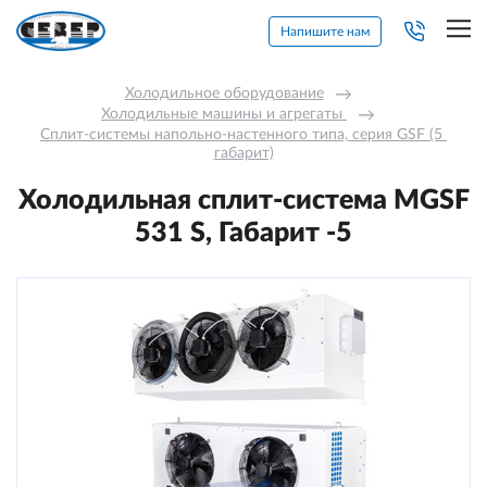
Напишите нам
Холодильное оборудование
→
Холодильные машины и агрегаты 
→
Сплит-системы напольно-настенного типа, серия GSF (5 
габарит)
Холодильная сплит-система МGSF
531 S, Габарит -5