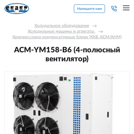
Напишите нам
Холодильное оборудование
→
Холодильные машины и агрегаты 
→
Компрессорно-конденсаторные блоки (ККБ-АСМ/АНМ)
АСМ-YM158-В6 (4-полюсный
вентилятор)