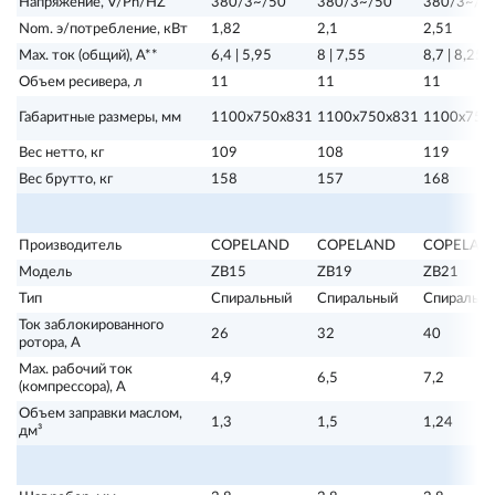
Напряжение, V/Ph/HZ
380/3~/50
380/3~/50
380/3~/5
Nom. э/потребление, кВт
1,82
2,1
2,51
Мах. ток (общий), А**
6,4 | 5,95
8 | 7,55
8,7 | 8,25
Объем ресивера, л
11
11
11
Габаритные размеры, мм
1100х750х831
1100х750х831
1100х750
Вес нетто, кг
109
108
119
Вес брутто, кг
158
157
168
Производитель
COPELAND
COPELAND
COPELAN
Модель
ZB15
ZB19
ZB21
Тип
Спиральный
Спиральный
Спиральн
Ток заблокированного
26
32
40
ротора, А
Max. рабочий ток
4,9
6,5
7,2
(компрессора), А
Объем заправки маслом,
1,3
1,5
1,24
дм³