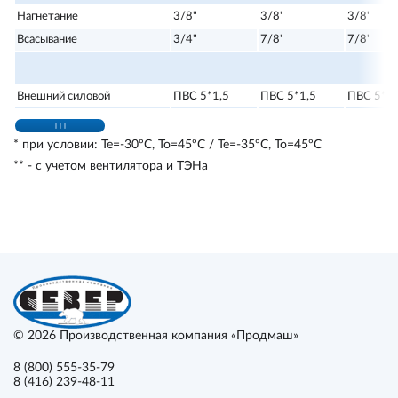
Нагнетание
3/8"
3/8"
3/8"
Всасывание
3/4"
7/8"
7/8"
Внешний силовой
ПВС 5*1,5
ПВС 5*1,5
ПВС 5*1,
* при условии: Те=-30ºС, То=45ºС / Те=-35ºС, То=45ºС
** - с учетом вентилятора и ТЭНа
© 2026
Производственная компания «Продмаш»
8 (800) 555-35-79
8 (416) 239-48-11