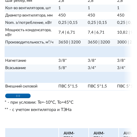
Шаг ребер, мм
2,8
2,8
2,8
Кол-во вентиляторов, шт
1
1
1
Диаметр вентилятора, мм
450
450
450
Nom. э/потребление, кВт
0,25 | 0,15
0,25 | 0,15
0,25 | 0,15
Мощность конденсатора,
7,4 | 6,71
7,4 | 6,71
10,82 | 9,
кВт
Производительность, м³/ч
3650 | 3200
3650 | 3200
3000 | 25
Нагнетание
3/8"
3/8"
3/8"
Всасывание
5/8"
3/4"
3/4"
Внешний силовой
ПВС 5*1,5
ПВС 5*1,5
ПВС 5*1,5
* - при условии: Те=-10ºС, То=45ºС
** - с учетом вентилятора и ТЭНа
AHM-
AHM-
AHM-