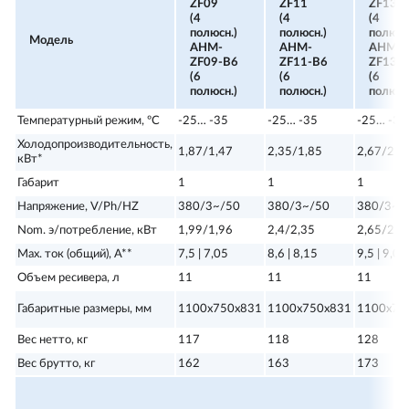
ZF09
ZF11
ZF13
(4
(4
(4
полюсн.)
полюсн.)
полюсн
Модель
AHM-
AHM-
AHM-
ZF09-В6
ZF11-В6
ZF13-
(6
(6
(6
полюсн.)
полюсн.)
полюсн
Температурный режим, ºС
-25… -35
-25… -35
-25… -35
Холодопроизводительность,
1,87/1,47
2,35/1,85
2,67/2,0
кВт*
Габарит
1
1
1
Напряжение, V/Ph/HZ
380/3~/50
380/3~/50
380/3~/
Nom. э/потребление, кВт
1,99/1,96
2,4/2,35
2,65/2,5
Max. ток (общий), А**
7,5 | 7,05
8,6 | 8,15
9,5 | 9,05
Объем ресивера, л
11
11
11
Габаритные размеры, мм
1100х750х831
1100х750х831
1100х75
Вес нетто, кг
117
118
128
Вес брутто, кг
162
163
173