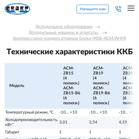
Напишите нам
Холодильное оборудование
→
Холодильные машины и агрегаты 
→
Компрессорно-конденсаторные блоки (ККБ-АСМ/АНМ)
Технические характеристики ККБ
ACM-
ACM-
ACM-
ZB15
ZB19
ZB21
(4
(4
(4
полюсн.)
полюсн.)
полюсн.)
Модель
ACM-
ACM-
ACM-
ZB15-В6
ZB19-В6
ZB21-В
(6
(6
(6
полюсн.)
полюсн.)
полюсн.)
Температурный режим, ºС
-10… +10
-10… +10
-10… +10
Холодопроизводительность,
3,01
3,54
4,59
кВт*
Габарит
1
1
1