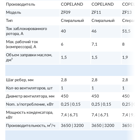
Производитель
COPELAND
COPELAND
COPELA
Модель
ZF09
ZF11
ZF13
Тип
Спиральный
Спиральный
Спираль
Ток заблокированного
40
46
51,5
ротора, А
Max. рабочий ток
6
7,1
8
(компрессора), А
Объем заправки маслом,
1,5
1,5
1,9
дм³
Шаг ребер, мм
2,8
2,8
2,8
Кол-во вентиляторов, шт
1
1
1
Диаметр вентилятора, мм
450
450
450
Nom. э/потребление, кВт
0,25 | 0,15
0,25 | 0,15
0,25 | 0,
Мощность конденсатора,
7,4 | 6,71
7,4 | 6,71
7,4 | 9,39
кВт
Производительность, м³/ч
3650 | 3200
3650 | 3200
3650 | 2