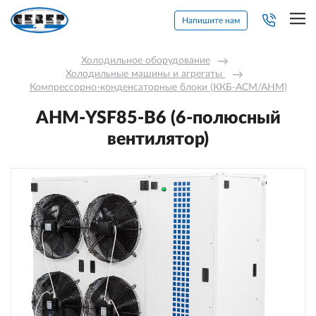
Напишите нам
Холодильное оборудование
→
Холодильные машины и агрегаты 
→
Компрессорно-конденсаторные блоки (ККБ-АСМ/АНМ)
АНМ-YSF85-В6 (6-полюсный
вентилятор)