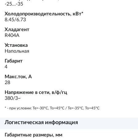
-25…-35
Холодопроизводительность, кВт*
8.45/6.73
Хладагент
R404A
Установка
Напольная
Габарит
4
Макс.ток, А
28
Напряжение в сети, в/ф/гц
380/3~
* - при условии: Te=-30ºC, To=45ºC / Te=-35ºC, To=45ºC
Логистическая информация
Габаритные размеры, мм