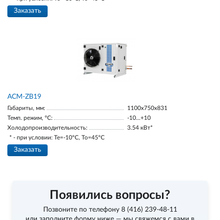
Заказать
ACM-ZB19
Габариты, мм:
1100х750х831
Темп. режим, °С:
-10...+10
Холодопроизводительность:
3.54 кВт*
* - при условии: Te=-10ºC, To=45ºC
Заказать
Появились вопросы?
Позвоните по телефону
8 (416) 239-48-11
или заполните форму ниже — мы свяжемся с вами в