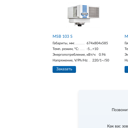
MSB 103 S
M
Габариты, мм:
674х804х585
Га
Темп. режим, °С:
-5...+10
Те
Энергопотребление, кВт/ч:
0.96
Э
Напряжение, V/Ph/Hz:
220/1~/50
Н
Заказать
Позвони
Как вас зо