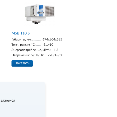
MSB 110 S
Габариты, мм:
674х804х585
Темп. режим, °С:
-5…+10
Энергопотребление, кВт/ч:
1.3
Напряжение, V/Ph/Hz:
220/1~/50
Заказать
свяжемся