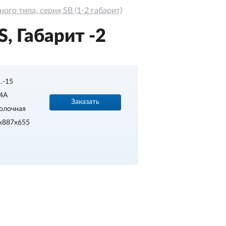
го типа, серия SB (1-2 габарит)
, Габарит -2
…-15
4A
Заказать
олочная
х887х655