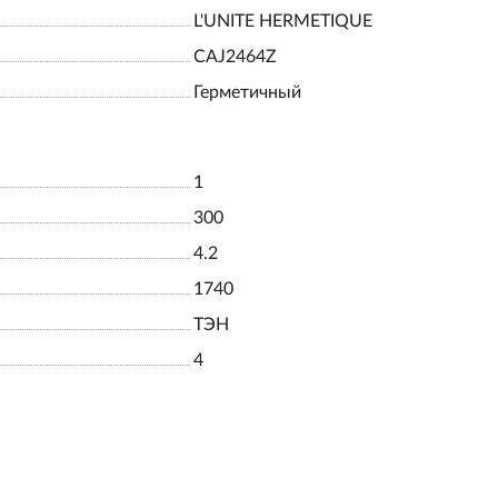
L'UNITE HERMETIQUE
CAJ2464Z
Герметичный
1
300
4.2
1740
ТЭН
4