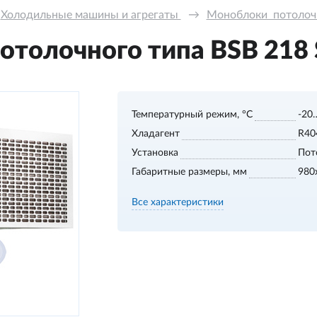
Холодильные машины и агрегаты 
→
Моноблоки  потолочно
толочного типа BSB 218 S
Температурный режим, °С
-20
Хладагент
R40
Установка
Пот
Габаритные размеры, мм
980
Все характеристики