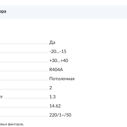
ора
Да
-20…-15
+30…+40
R404A
Потолочная
2
Вт
1.3
14.62
220/1~/50
евых факторов,