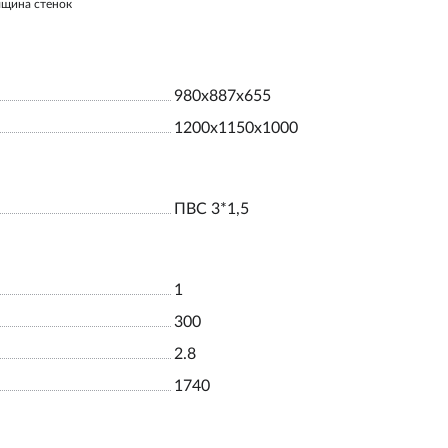
лщина стенок
980х887х655
1200х1150х1000
ПВС 3*1,5
1
300
2.8
1740