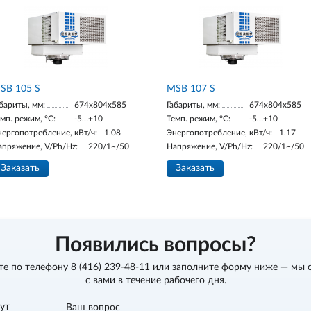
SB 105 S
MSB 107 S
бариты, мм:
674х804х585
Габариты, мм:
674х804х585
мп. режим, °С:
-5…+10
Темп. режим, °С:
-5…+10
нергопотребление, кВт/ч:
1.08
Энергопотребление, кВт/ч:
1.17
апряжение, V/Ph/Hz:
220/1~/50
Напряжение, V/Ph/Hz:
220/1~/50
Заказать
Заказать
Появились вопросы?
те по телефону
8 (416) 239-48-11
или заполните форму ниже — мы 
с вами в течение рабочего дня.
вут
Ваш вопрос