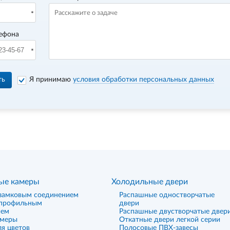
ефона
ть
Я принимаю
условия обработки персональных данных
ые камеры
Холодильные двери
замковым соединением
Распашные одностворчатые
 профильным
двери
ием
Распашные двустворчатые двер
амеры
Откатные двери легкой серии
я цветов
Полосовые ПВХ-завесы