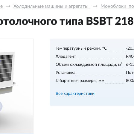
ие
→
Холодильные машины и агрегаты 
→
Моноблоки  по
толочного типа BSBT 218 S
Температурный режим, °С
-20
Хладагент
R40
Объем охлаждаемой площади, м³
6-1
Установка
Пот
Габаритные размеры, мм
800
Все характеристики