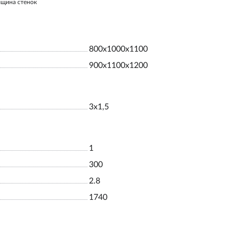
лщина стенок
800х1000х1100
900х1100х1200
3х1,5
1
300
2.8
1740