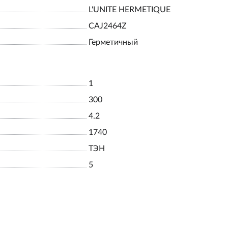
L'UNITE HERMETIQUE
CAJ2464Z
Герметичный
1
300
4.2
1740
ТЭН
5