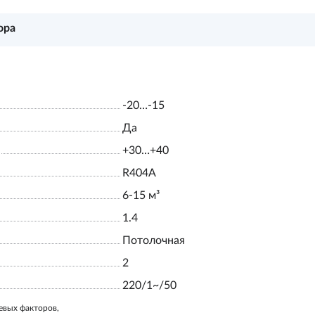
ора
-20…-15
Да
+30…+40
R404A
6-15 м³
1.4
Потолочная
2
220/1~/50
евых факторов,