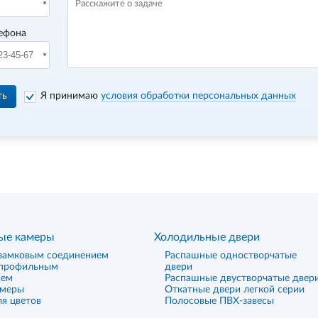
ефона
ть
Я принимаю
условия обработки персональных данных
ые камеры
Холодильные двери
замковым соединением
Распашные одностворчатые
 профильным
двери
ием
Распашные двустворчатые двер
амеры
Откатные двери легкой серии
я цветов
Полосовые ПВХ-завесы