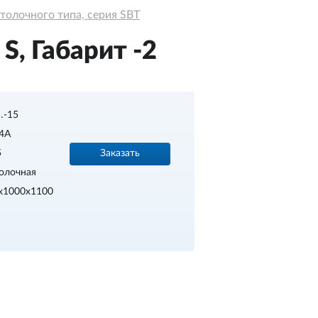
толочного типа, серия SBT
, Габарит -2
…-15
4A
Заказать
5
олочная
х1000х1100