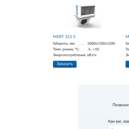
MSBT 315 S
M
Габариты, мм:
1000х1100х1200
Га
Темп. режим, °С:
-5...+10
Те
Энергопотребление, кВт/ч:
Э
Заказать
Позвони
Как вас зо