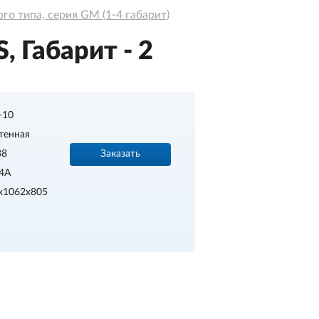
о типа, серия GM (1-4 габарит)
 Габарит - 2
.+10
тенная
Заказать
38
4A
x1062x805