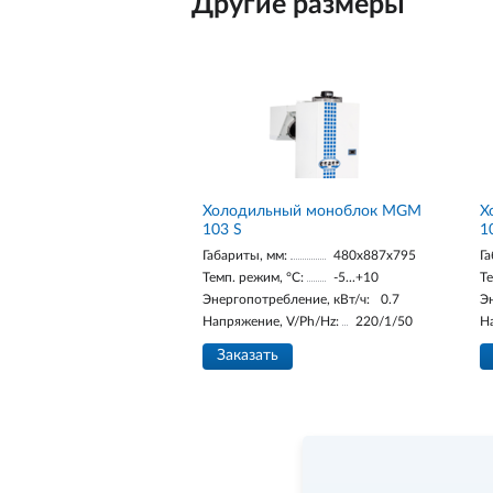
Другие размеры
Холодильный моноблок MGM
Х
103 S
1
Габариты, мм:
480x887x795
Га
Темп. режим, °С:
-5...+10
Те
Энергопотребление, кВт/ч:
0.7
Э
Напряжение, V/Ph/Hz:
220/1/50
Н
Заказать