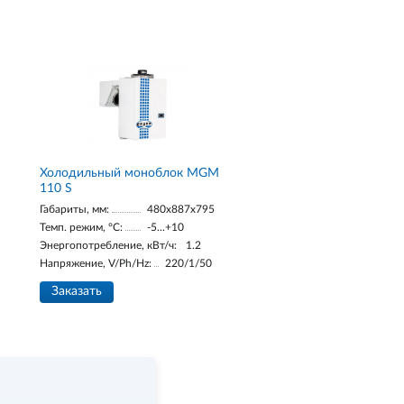
Холодильный моноблок MGM
110 S
Габариты, мм:
480x887x795
Темп. режим, °С:
-5...+10
Энергопотребление, кВт/ч:
1.2
Напряжение, V/Ph/Hz:
220/1/50
Заказать