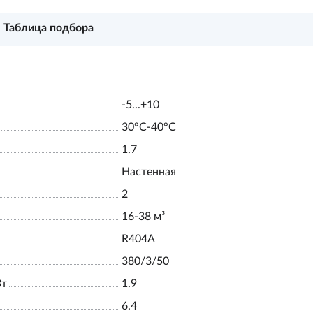
Таблица подбора
-5...+10
30°С-40°С
1.7
Настенная
2
16-38 м³
R404A
380/3/50
Вт
1.9
6.4