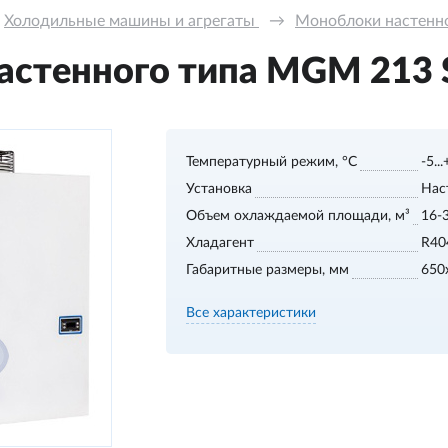
Холодильные машины и агрегаты 
→
Моноблоки настенног
стенного типа MGM 213 S,
Температурный режим, °С
-5..
Установка
Нас
Объем охлаждаемой площади, м³
16-
Хладагент
R40
Габаритные размеры, мм
650
Все характеристики