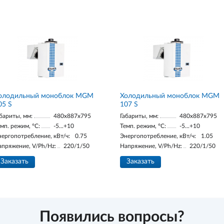
олодильный моноблок MGM
Холодильный моноблок MGM
05 S
107 S
бариты, мм:
480x887x795
Габариты, мм:
480x887x795
мп. режим, °С:
-5...+10
Темп. режим, °С:
-5...+10
нергопотребление, кВт/ч:
0.75
Энергопотребление, кВт/ч:
1.05
апряжение, V/Ph/Hz:
220/1/50
Напряжение, V/Ph/Hz:
220/1/50
Заказать
Заказать
Появились вопросы?