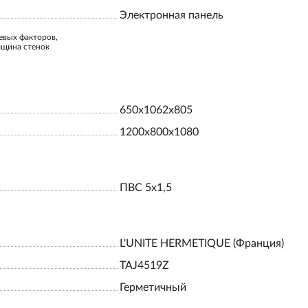
Электронная панель
евых факторов,
лщина стенок
650x1062x805
1200x800x1080
ПВС 5х1,5
L'UNITE HERMETIQUE (Франция)
TAJ4519Z
Герметичный