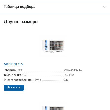
Таблица подбора
Другие размеры
MGSF 103 S
Габариты, мм:
794x451x716
Темп. режим, °С:
-5...+10
Энергопотребление, кВт/ч:
0.6
Заказать