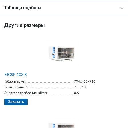
Таблица подбора
Другие размеры
MGSF 103 S
Габариты, мм:
794x451x716
Темп. режим, °С:
-5...+10
Энергопотребление, кВт/ч:
0.6
Заказать