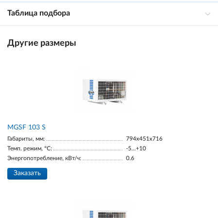
Таблица подбора
Другие размеры
MGSF 103 S
Габариты, мм:
794x451x716
Темп. режим, °С:
-5...+10
Энергопотребление, кВт/ч:
0.6
Заказать