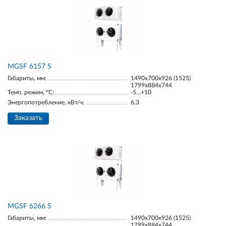
МGSF 6157 S
Габариты, мм:
1490х700х926 (1525)
1799х884х744
Темп. режим, °С:
-5…+10
Энергопотребление, кВт/ч:
6,3
Заказать
МGSF 6266 S
Габариты, мм:
1490х700х926 (1525)
1799х884х744