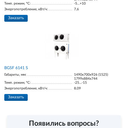
Темп. режим, °С:
-5…+10
Энергопотребление, кВт/ч:
7,6
Заказать
BGSF 6141 S
Габариты, мм:
1490х700х926 (1525)
1799х884х744
Темп. режим, °С:
-25…-15
Энергопотребление, кВт/ч:
8,09
Заказать
Появились вопросы?