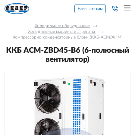
Напишите нам
Холодильное оборудование
→
Холодильные машины и агрегаты 
→
Компрессорно-конденсаторные блоки (ККБ-АСМ/АНМ)
ККБ ACM-ZBD45-В6 (6-полюсный
вентилятор)