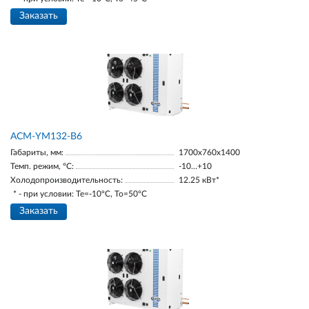
Заказать
АСМ-YM132-В6
Габариты, мм:
1700х760х1400
Темп. режим, °С:
-10…+10
Холодопроизводительность:
12.25 кВт*
* - при условии: Te=-10ºC, To=50ºC
Заказать