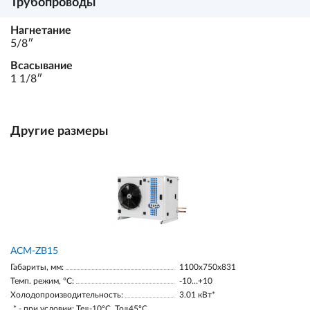
Трубопроводы
Нагнетание
5/8ʺ
Всасывание
1 1/8ʺ
Другие размеры
ACM-ZB15
Габариты, мм:
1100х750х831
Темп. режим, °С:
-10…+10
Холодопроизводительность:
3.01 кВт*
* - при условии: Te=-10ºC, To=45ºC