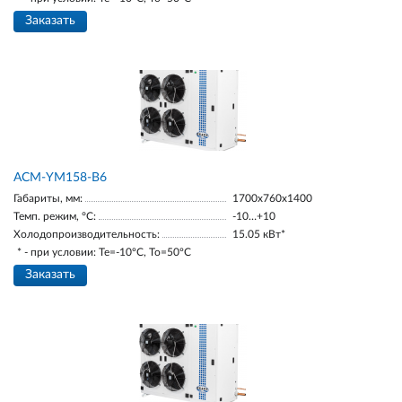
Заказать
АСМ-YM158-В6
Габариты, мм:
1700х760х1400
Темп. режим, °С:
-10…+10
Холодопроизводительность:
15.05 кВт*
* - при условии: Te=-10ºC, To=50ºC
Заказать