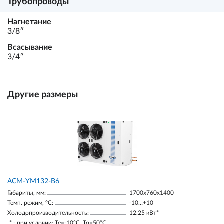
Трубопроводы
Нагнетание
3/8ʺ
Всасывание
3/4ʺ
Другие размеры
АСМ-YM132-В6
Габариты, мм:
1700х760х1400
Темп. режим, °С:
-10…+10
Холодопроизводительность:
12.25 кВт*
* - при условии: Te=-10ºC, To=50ºC