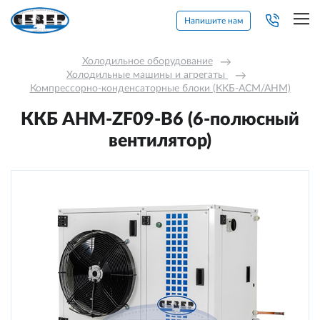
Напишите нам
Холодильное оборудование
→
Холодильные машины и агрегаты 
→
Компрессорно-конденсаторные блоки (ККБ-АСМ/АНМ)
ККБ AНM-ZF09-В6 (6-полюсный
вентилятор)