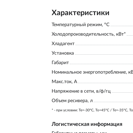
Характеристики
Температурный режим, °С
Холодопроизводительность, кВт*
Хладагент
Установка
Габарит
Номинальное энергопотребление, к
Макс.ток, А
Напряжение в сети, в/ф/гц
Объем ресивера, л
* - при условии: Te=-30ºC, To=45ºC / Te=-35ºC, T
Логистическая информация