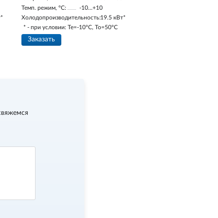
Темп. режим, °С:
-10…+10
т*
Холодопроизводительность:
19.5 кВт*
* - при условии: Te=-10ºC, To=50ºC
Заказать
свяжемся