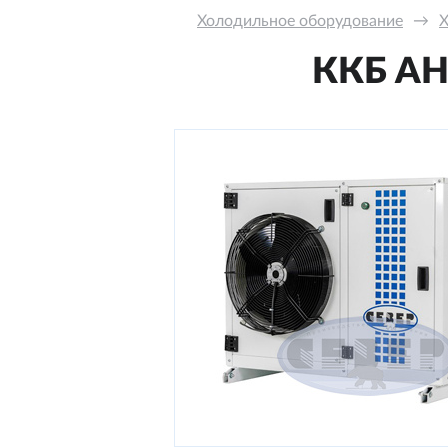
Холодильное оборудование
→
Х
ККБ AН