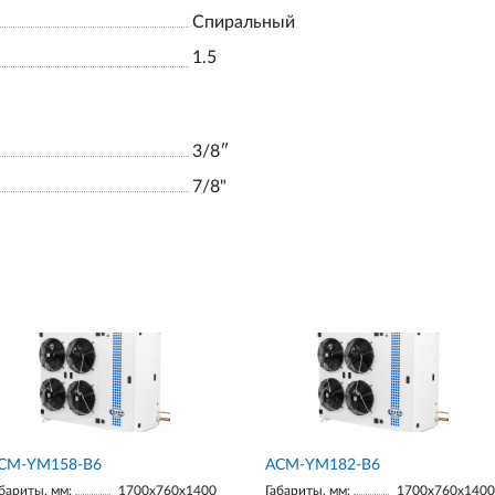
Спиральный
1.5
3/8ʺ
7/8"
СМ-YM158-В6
АСМ-YM182-В6
бариты, мм:
1700х760х1400
Габариты, мм:
1700х760х1400