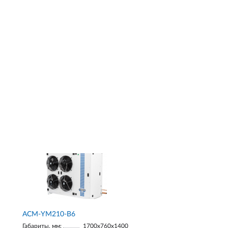
АСМ-YM210-В6
Габариты, мм:
1700х760х1400