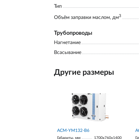
Тип
3
Объём заправки маслом, дм
Трубопроводы
Нагнетание
Всасывание
Другие размеры
АСМ-YM132-В6
А
Габариты, мм:
1700х760х1400
Га