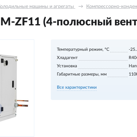
олодильные машины и агрегаты 
→
Компрессорно-конде
M-ZF11 (4-полюсный вент
Температурный режим, °С
-25
Хладагент
R40
Установка
Нап
Габаритные размеры, мм
110
Все характеристики