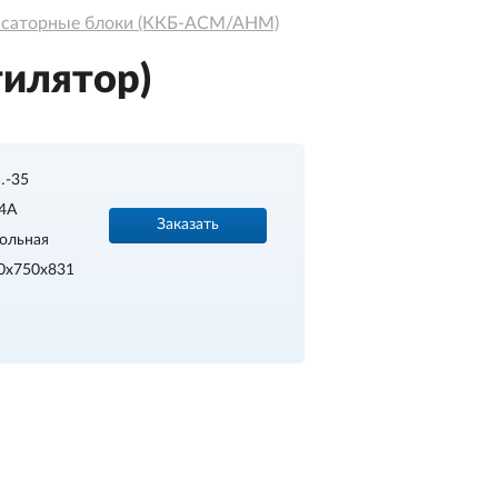
нсаторные блоки (ККБ-АСМ/АНМ)
илятор)
…-35
4A
Заказать
ольная
0х750х831