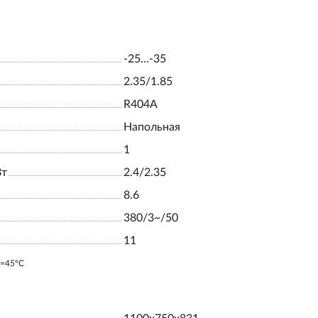
-25…-35
2.35/1.85
R404A
Напольная
1
Вт
2.4/2.35
8.6
380/3~/50
11
o=45ºC