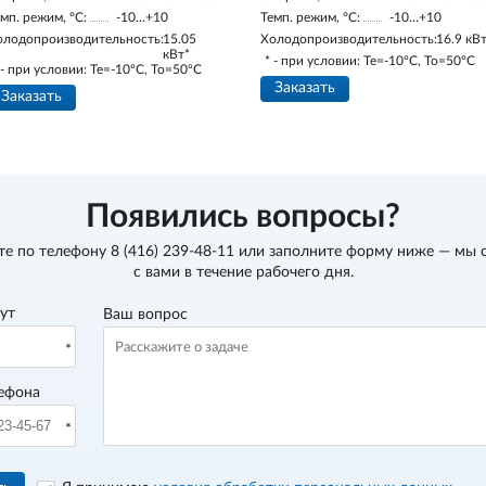
мп. режим, °С:
-10…+10
Темп. режим, °С:
-10…+10
олодопроизводительность:
15.05
Холодопроизводительность:
16.9 кВ
кВт*
* - при условии: Te=-10ºC, To=50ºC
 - при условии: Te=-10ºC, To=50ºC
Заказать
Заказать
Появились вопросы?
те по телефону
8 (416) 239-48-11
или заполните форму ниже — мы 
с вами в течение рабочего дня.
вут
Ваш вопрос
ефона