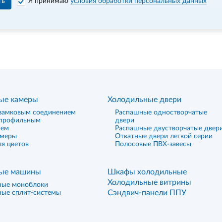
ть
Я принимаю
условия обработки персональных данных
ые камеры
Холодильные двери
замковым соединением
Распашные одностворчатые
 профильным
двери
ием
Распашные двустворчатые двер
амеры
Откатные двери легкой серии
я цветов
Полосовые ПВХ-завесы
ые машины
Шкафы холодильные
Холодильные витрины
ные моноблоки
Сэндвич-панели ППУ
ные сплит-системы