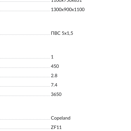
1100х750х831
1300х900х1100
ПВС 5х1,5
1
450
2.8
7.4
3650
Copeland
ZF11