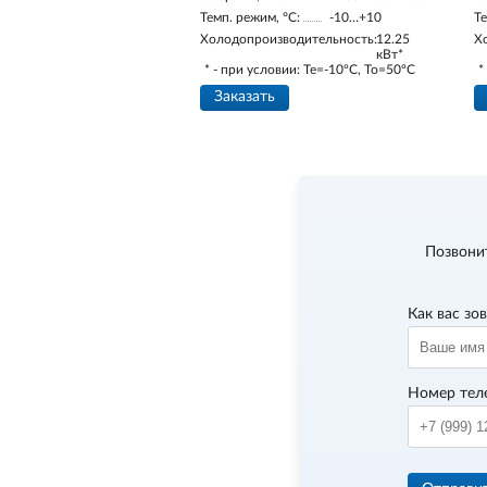
Темп. режим, °С:
-10…+10
Те
Холодопроизводительность:
12.25
Х
кВт*
* - при условии: Te=-10ºC, To=50ºC
*
Заказать
Позвони
Как вас зо
Номер тел