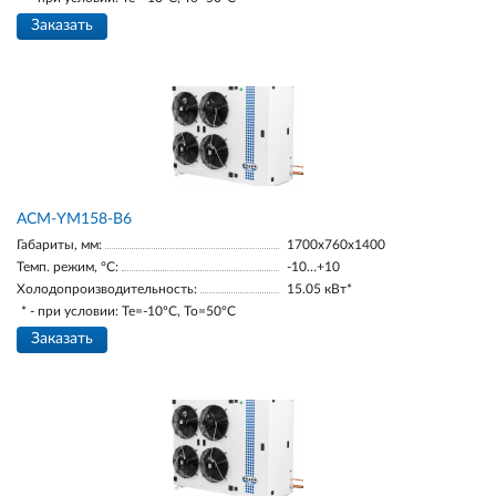
Заказать
АСМ-YM158-В6
Габариты, мм:
1700х760х1400
Темп. режим, °С:
-10…+10
Холодопроизводительность:
15.05 кВт*
* - при условии: Te=-10ºC, To=50ºC
Заказать