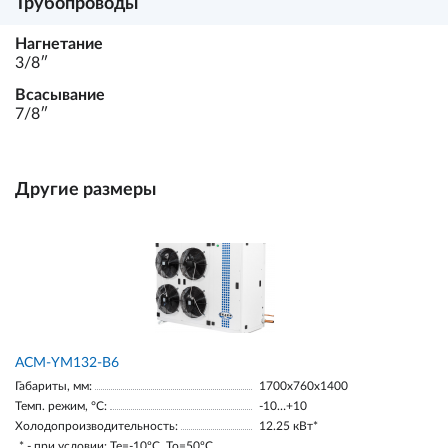
Трубопроводы
Нагнетание
3/8ʺ
Всасывание
7/8ʺ
Другие размеры
АСМ-YM132-В6
Габариты, мм:
1700х760х1400
Темп. режим, °С:
-10…+10
Холодопроизводительность:
12.25 кВт*
* - при условии: Te=-10ºC, To=50ºC