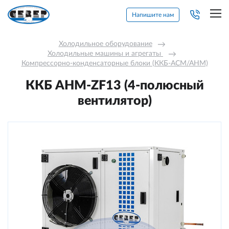
Напишите нам
Холодильное оборудование
→
Холодильные машины и агрегаты 
→
Компрессорно-конденсаторные блоки (ККБ-АСМ/АНМ)
ККБ AНM-ZF13 (4-полюсный
вентилятор)