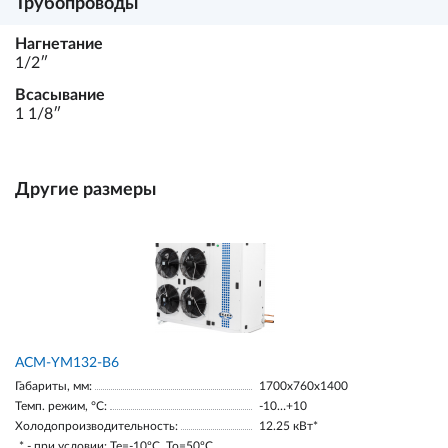
Трубопроводы
Нагнетание
1/2ʺ
Всасывание
1 1/8ʺ
Другие размеры
АСМ-YM132-В6
Габариты, мм:
1700х760х1400
Темп. режим, °С:
-10…+10
Холодопроизводительность:
12.25 кВт*
* - при условии: Te=-10ºC, To=50ºC