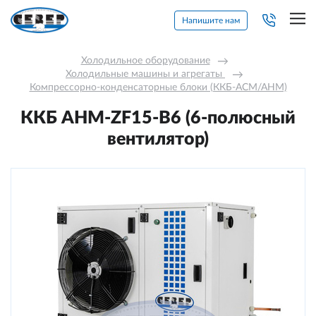
Напишите нам
Холодильное оборудование
→
Холодильные машины и агрегаты 
→
Компрессорно-конденсаторные блоки (ККБ-АСМ/АНМ)
ККБ AНM-ZF15-В6 (6-полюсный
вентилятор)