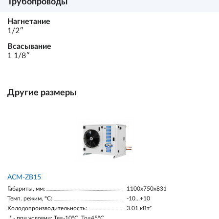
Трубопроводы
Нагнетание
1/2ʺ
Всасывание
1 1/8ʺ
Другие размеры
ACM-ZB15
Габариты, мм:
1100х750х831
Темп. режим, °С:
-10…+10
Холодопроизводительность:
3.01 кВт*
* - при условии: Te=-10ºC, To=45ºC