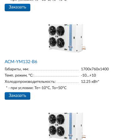
Заказать
АСМ-YM132-В6
Габариты, мм:
1700х760х1400
Темп. режим, °С:
-10…+10
Холодопроизводительность:
12.25 кВт*
* - при условии: Te=-10ºC, To=50ºC
Заказать