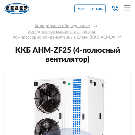
Напишите нам
Холодильное оборудование
→
Холодильные машины и агрегаты 
→
Компрессорно-конденсаторные блоки (ККБ-АСМ/АНМ)
ККБ AНM-ZF25 (4-полюсный
вентилятор)