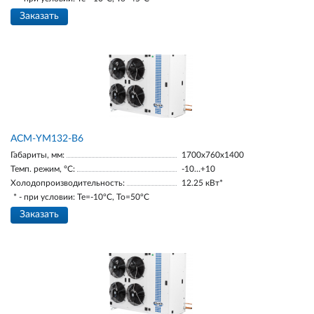
Заказать
АСМ-YM132-В6
Габариты, мм:
1700х760х1400
Темп. режим, °С:
-10…+10
Холодопроизводительность:
12.25 кВт*
* - при условии: Te=-10ºC, To=50ºC
Заказать