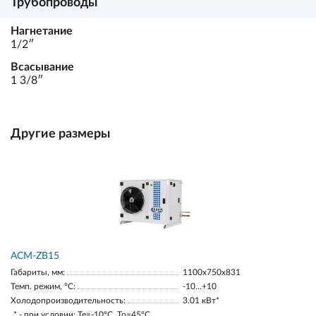
Трубопроводы
Нагнетание
1/2ʺ
Всасывание
1 3/8ʺ
Другие размеры
ACM-ZB15
Габариты, мм:
1100х750х831
Темп. режим, °С:
-10…+10
Холодопроизводительность:
3.01 кВт*
* - при условии: Te=-10ºC, To=45ºC