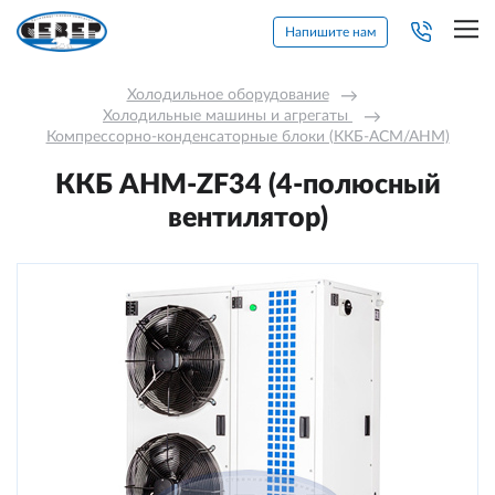
Напишите нам
Холодильное оборудование
→
Холодильные машины и агрегаты 
→
Компрессорно-конденсаторные блоки (ККБ-АСМ/АНМ)
ККБ AНM-ZF34 (4-полюсный
вентилятор)