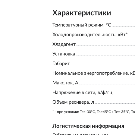
Характеристики
Температурный режим, °С
Холодопроизводительность, кВт*
Хладагент
Установка
Габарит
Номинальное энергопотребление, к
Макс.ток, А
Напряжение в сети, в/ф/гц
Объем ресивера, л
* - при условии: Te=-30ºC, To=45ºC / Te=-35ºC, T
Логистическая информация