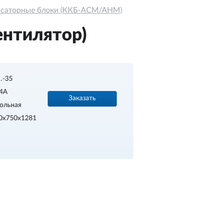
нсаторные блоки (ККБ-АСМ/АНМ)
нтилятор)
…-35
4A
Заказать
ольная
0х750х1281