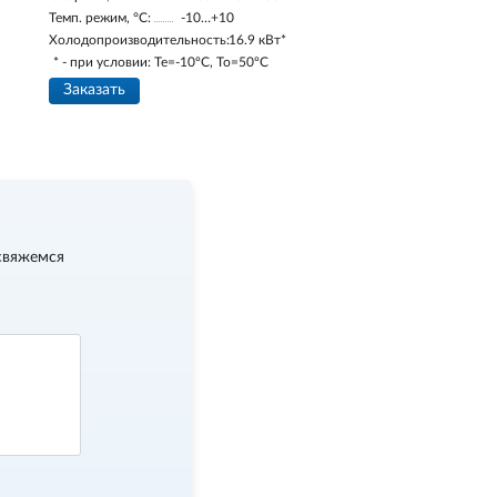
Темп. режим, °С:
-10…+10
Холодопроизводительность:
16.9 кВт*
* - при условии: Te=-10ºC, To=50ºC
Заказать
свяжемся