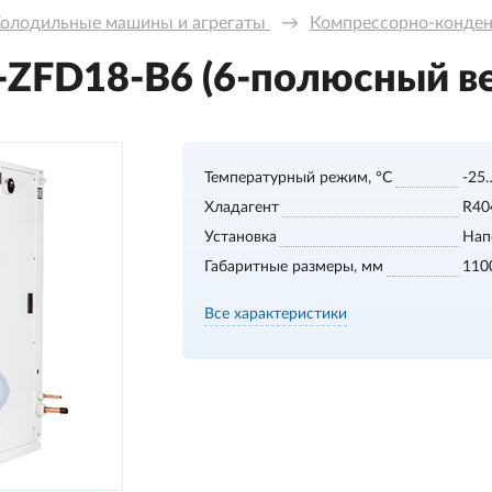
олодильные машины и агрегаты 
→
Компрессорно-конде
ZFD18-В6 (6-полюсный ве
Температурный режим, °С
-25
Хладагент
R40
Установка
Нап
Габаритные размеры, мм
110
Все характеристики