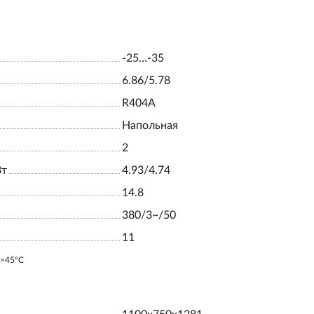
-25…-35
6.86/5.78
R404A
Напольная
2
Вт
4.93/4.74
14.8
380/3~/50
11
o=45ºC