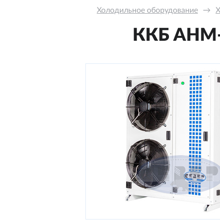
Холодильное оборудование
→
Х
ККБ AНM-