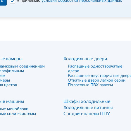
ть
Я принимаю
условия обработки персональных данных
ые камеры
Холодильные двери
замковым соединением
Распашные одностворчатые
 профильным
двери
ием
Распашные двустворчатые двер
амеры
Откатные двери легкой серии
я цветов
Полосовые ПВХ-завесы
ые машины
Шкафы холодильные
Холодильные витрины
ные моноблоки
Сэндвич-панели ППУ
ные сплит-системы