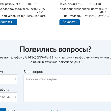
мп. режим, °С:
-10…+10
Темп. режим, °С:
-10…+10
олодопроизводительность:
12.25
Холодопроизводительность:
15.05
кВт*
кВт*
 - при условии: Te=-10ºC, To=50ºC
* - при условии: Te=-10ºC, To=50ºC
Заказать
Заказать
Появились вопросы?
те по телефону
8 (416) 239-48-11
или заполните форму ниже — мы 
с вами в течение рабочего дня.
вут
Ваш вопрос
ефона