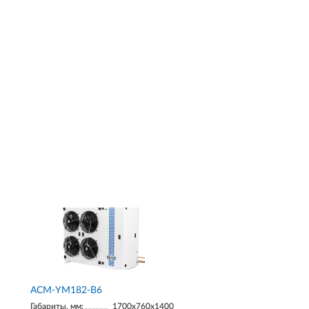
АСМ-YM182-В6
Габариты, мм:
1700х760х1400