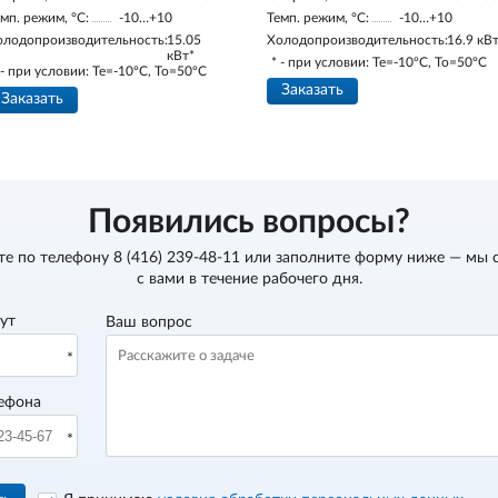
мп. режим, °С:
-10…+10
Темп. режим, °С:
-10…+10
олодопроизводительность:
15.05
Холодопроизводительность:
16.9 кВ
кВт*
* - при условии: Te=-10ºC, To=50ºC
 - при условии: Te=-10ºC, To=50ºC
Заказать
Заказать
Появились вопросы?
те по телефону
8 (416) 239-48-11
или заполните форму ниже — мы 
с вами в течение рабочего дня.
вут
Ваш вопрос
ефона