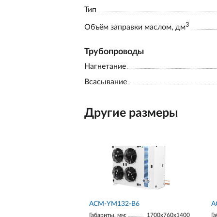
Тип
3
Объём заправки маслом, дм
Трубопроводы
Нагнетание
Всасывание
Другие размеры
АСМ-YM132-В6
А
Габариты, мм:
1700х760х1400
Га