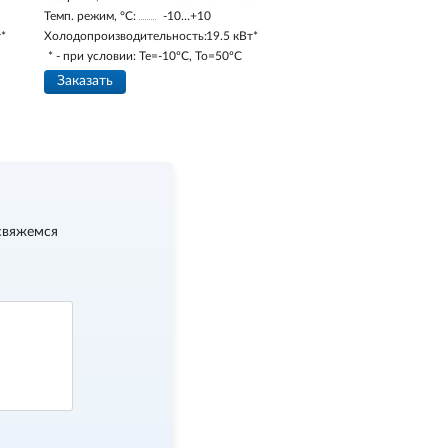
Темп. режим, °С:
-10…+10
т*
Холодопроизводительность:
19.5 кВт*
* - при условии: Te=-10ºC, To=50ºC
Заказать
свяжемся