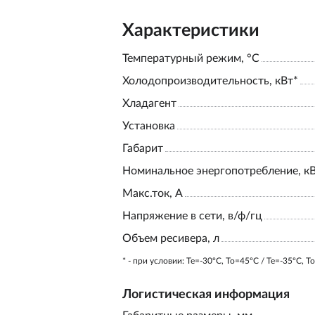
Характеристики
Температурный режим, °С
Холодопроизводительность, кВт*
Хладагент
Установка
Габарит
Номинальное энергопотребление, к
Макс.ток, А
Напряжение в сети, в/ф/гц
Объем ресивера, л
* - при условии: Te=-30ºC, To=45ºC / Te=-35ºC, T
Логистическая информация