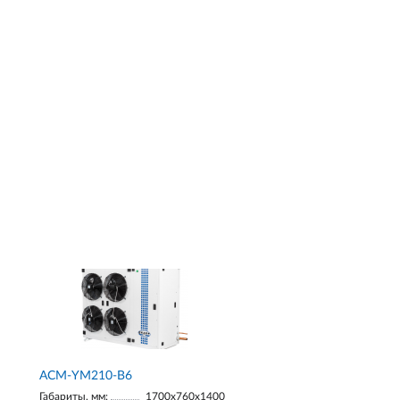
АСМ-YM210-В6
Габариты, мм:
1700х760х1400