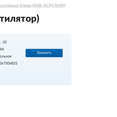
нсаторные блоки (ККБ-АСМ/АНМ)
тилятор)
…-35
4A
Заказать
ольная
0х750х831