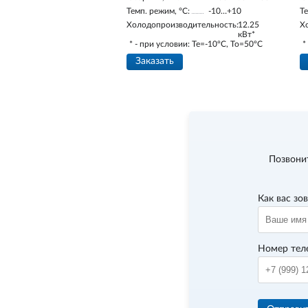
Темп. режим, °С:
-10…+10
Те
Холодопроизводительность:
12.25
Х
кВт*
* - при условии: Te=-10ºC, To=50ºC
*
Заказать
Позвони
Как вас зо
Номер тел