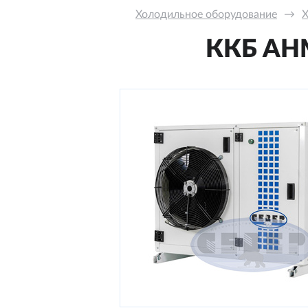
Холодильное оборудование
→
Х
ККБ AНM