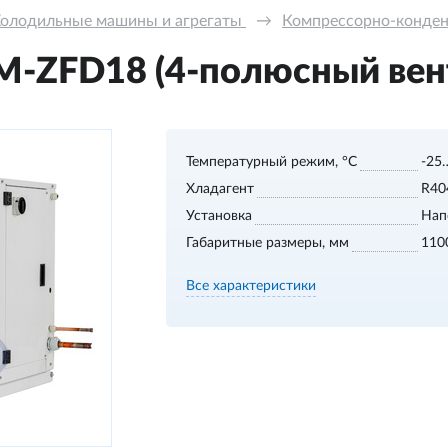
олодильные машины и агрегаты 
→
Компрессорно-конде
-ZFD18 (4-полюсный вен
Температурный режим, °С
-25
Хладагент
R40
Установка
Нап
Габаритные размеры, мм
110
Все характеристики