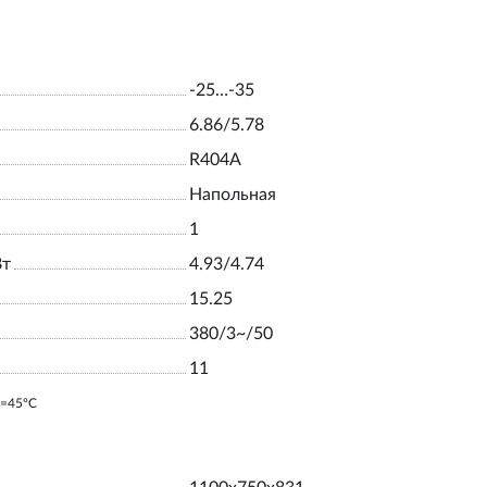
-25…-35
6.86/5.78
R404A
Напольная
1
Вт
4.93/4.74
15.25
380/3~/50
11
o=45ºC