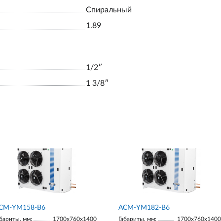
Спиральный
1.89
1/2ʺ
1 3/8ʺ
СМ-YM158-В6
АСМ-YM182-В6
бариты, мм:
1700х760х1400
Габариты, мм:
1700х760х1400