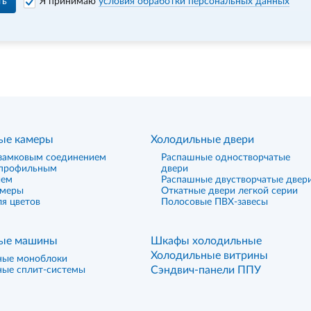
ть
Я принимаю
условия обработки персональных данных
ые камеры
Холодильные двери
замковым соединением
Распашные одностворчатые
 профильным
двери
ием
Распашные двустворчатые двер
амеры
Откатные двери легкой серии
я цветов
Полосовые ПВХ-завесы
ые машины
Шкафы холодильные
Холодильные витрины
ные моноблоки
Сэндвич-панели ППУ
ные сплит-системы