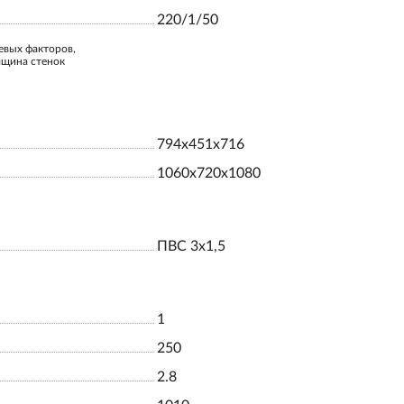
220/1/50
евых факторов,
лщина стенок
794x451x716
1060x720x1080
ПВС 3х1,5
1
250
2.8