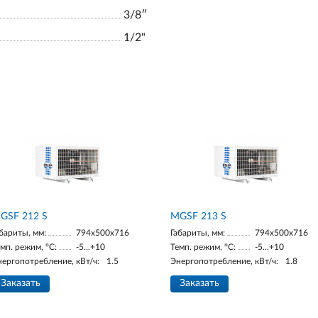
3/8ʺ
1/2"
GSF 212 S
МGSF 213 S
бариты, мм:
794x500x716
Габариты, мм:
794x500x716
мп. режим, °С:
-5...+10
Темп. режим, °С:
-5...+10
нергопотребление, кВт/ч:
1.5
Энергопотребление, кВт/ч:
1.8
Заказать
Заказать