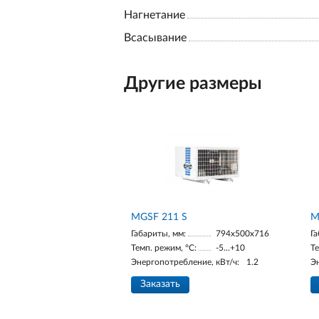
Нагнетание
Всасывание
Другие размеры
МGSF 211 S
М
Габариты, мм:
794x500x716
Га
Темп. режим, °С:
-5...+10
Те
Энергопотребление, кВт/ч:
1.2
Э
Заказать