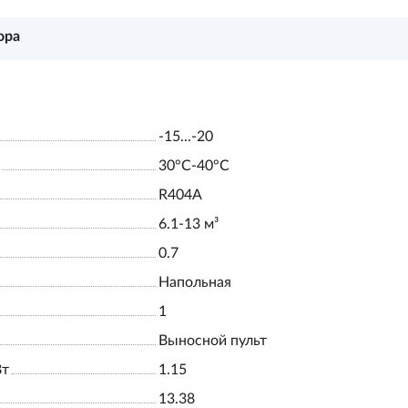
ора
-15...-20
30°С-40°С
R404A
6.1-13 м³
0.7
Напольная
1
Выносной пульт
Вт
1.15
13.38