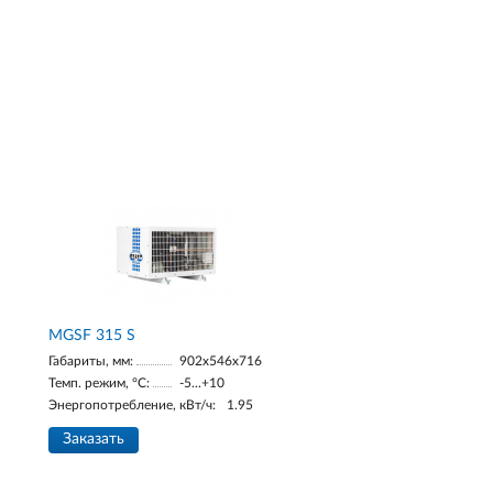
МGSF 315 S
Габариты, мм:
902x546x716
Темп. режим, °С:
-5...+10
Энергопотребление, кВт/ч:
1.95
Заказать