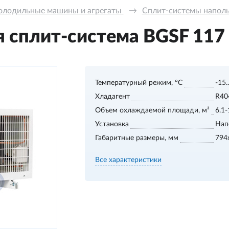
олодильные машины и агрегаты 
→
Сплит-системы напольн
сплит-система BGSF 117 S
Температурный режим, °С
-15.
Хладагент
R40
Объем охлаждаемой площади, м³
6.1-
Установка
Нап
Габаритные размеры, мм
794
Все характеристики