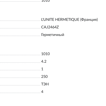
1010
L'UNITE HERMETIQUE (Франция)
САJ2464Z
Герметичный
1010
4.2
1
250
ТЭН
4