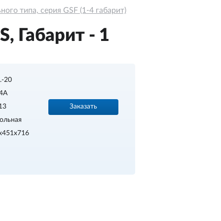
ого типа, серия GSF (1-4 габарит)
, Габарит - 1
..-20
4A
Заказать
13
ольная
x451x716