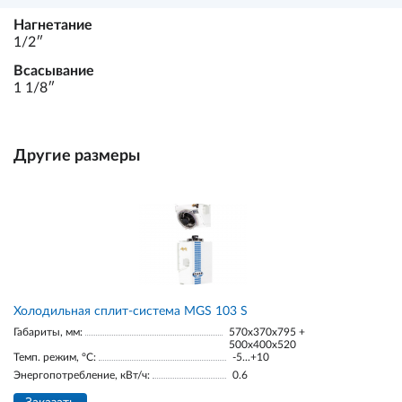
Нагнетание
1/2ʺ
Всасывание
1 1/8ʺ
Другие размеры
Холодильная сплит-система MGS 103 S
Габариты, мм:
570x370x795 +
500x400x520
Темп. режим, °С:
-5...+10
Энергопотребление, кВт/ч:
0.6