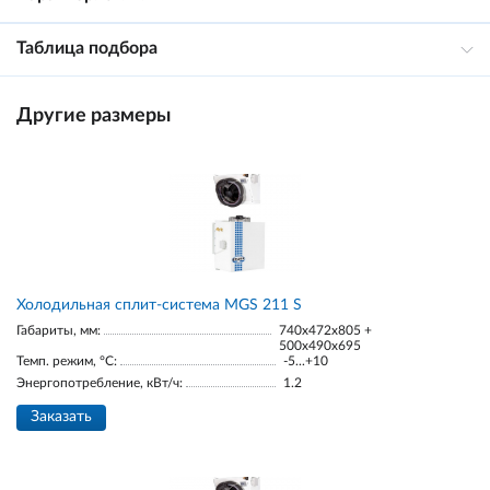
Таблица подбора
Другие размеры
Холодильная сплит-система MGS 211 S
Габариты, мм:
740x472x805 +
500x490x695
Темп. режим, °С:
-5...+10
Энергопотребление, кВт/ч:
1.2
Заказать